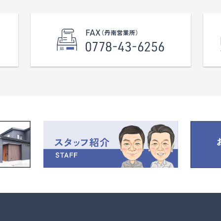
ピラインふくい『鯖江』駅に徒歩16
ます。 校区 鯖江東小学校、鯖江中学校
2ｋｍ。 ※現況渡し
※現況渡し
道宅内に引込あり、上水道は前面
※水道：13ｍｍ
本管あり。
※下水引込み有り
：約２４．８ｍ（隅切り含む）
※負担金なし