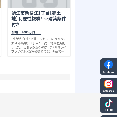
鯖江市新横江1丁目【売土
地】利便性抜群！ ※建築条件
付き
価格 1083万円
生活利便性・交通アクセス共に良好な、
鯖江市新横江1丁目から売土地が登場し
ました。 こちらがあるのは、ヤスサキワイ
プラザグルメ館から徒歩で３分の所です。
周辺には、
ゲンキー（現在建築中 ２０２６年中完成
予定 徒歩1分） ヤスサキワイプラザグ
ルメ館 （徒歩３分） クスリのアオキ東
鯖江店（徒歩４分） スギ薬局東鯖江店
（徒歩４分） バロー東鯖江店（徒歩６分）
等、スーパーやドラッグストアが充実して
おり、生活便利な立地です！ また、やよい
軒 （徒歩４分） ファミリーマート新横
江店（徒歩６分）コンビニ・飲食店も揃い、
暮らしを彩る環境が整っています。 交通
面では、JR鯖江駅へ徒歩13分、国道8号
線へも車で2分と、通勤・通学・お出かけ
にも便利。 さらに教育環境も魅力のひと
つ。