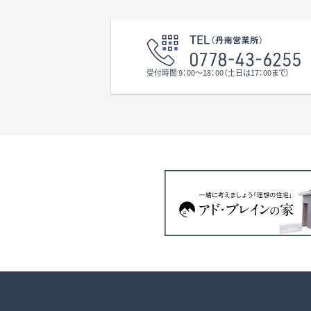
校 ハ
分、1.
※下水
道路に
※間口
受付時間 9：00〜18：00（土日は17：00まで）