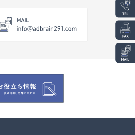
こども園しんよこえ（徒歩3分）、校区の鯖
江東小学校（徒歩5分）、
スイミングスクールや英会話教室、学習
塾なども徒歩圏内に揃っています。 土地
面積は、平屋も可能なゆとりの約７４坪！
近郊でお探しの方、是非いかがでしょう
か？ その他、些細なことでも何でもお気
軽にお問い合わせください。 校区 鯖
江東小学校、鯖江中学校 JR北陸本線『鯖
江』駅まで徒歩13分、950ｍ ※こちらの
物件は当社建築条件付きの土地となりま
す。 建物に関しては当社建築士とご相
談頂くようになります。 ※上下水道引込
済み（上水13ｍｍ）