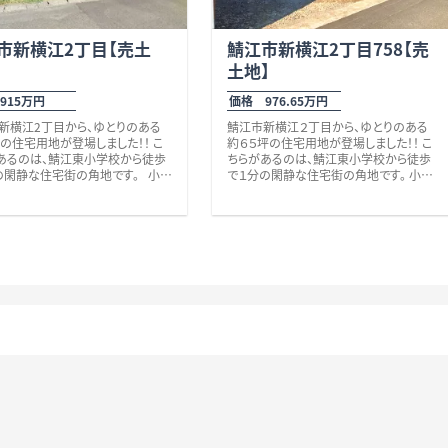
市新横江2丁目【売土
鯖江市新横江2丁目758【売
土地】
915万円
価格 976.65万円
新横江2丁目から、ゆとりのある
鯖江市新横江２丁目から、ゆとりのある
坪の住宅用地が登場しました！！ こ
約６５坪の住宅用地が登場しました！！ こ
あるのは、鯖江東小学校から徒歩
ちらがあるのは、鯖江東小学校から徒歩
の閑静な住宅街の角地です。 小学
で１分の閑静な住宅街の角地です。 小学
徒歩1分という安心感に加え、
校まで徒歩１分という安心感に加え、
内に「鯖江東幼稚園」（徒歩4分）や
徒歩圏内に「鯖江東幼稚園」（徒歩２分）
園しんよこえ」（徒歩6分）、「東公
や「こども園しんよこえ」（徒歩５分）、「東
徒歩6分）等、子育て世代に嬉しいポ
鯖江第６公園」（徒歩５分）等、
がたくさん♪ さらに、鯖江市文化セ
子育て世代に嬉しいポイントがたくさん
や郵便局も徒歩圏内、スーパーや
♪ さらに、鯖江市文化センターや郵便局
グストアへも徒歩10分程で、日々の
も徒歩圏内、スーパーやドラッグストアへ
を支えてくれる施設が身近に揃っ
も徒歩１０分圏内で、日々の暮らしを支え
す。 国道8号線や鯖江ICへも車で3
てくれる施設が身近に揃っています。 「国
とアクセス良好！
道８号線（車で約２分）、「鯖江IC（車で約
通学にも便利なロケーションです。
５分）」と交通アクセスも大変良好！
やすく人気の新横江エリアで、ゆ
通勤・通学にも便利なロケーションです。
あるちょうど良い広さです！
暮らしやすく人気の新横江エリアで、ゆと
いかがでしょうか？
りもあるちょうど良い広さです！ 是非、い
、些細なことでも何でもお気軽に
かがでしょうか？
合わせください。 お待ちしており
その他、些細なことでも何でもお気軽に
 校区 鯖江東小学校、鯖江中学
お問い合わせください。 お待ちしており