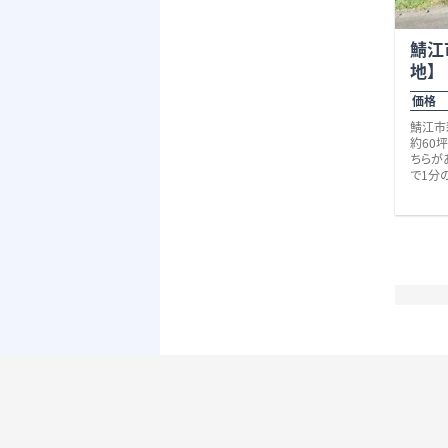
鯖江
地】
価格 
鯖江市
約60
ちらが
で1分
校まで
徒歩圏
「こども
園」（
イント
ンター
ドラッ
暮らし
ていま
～4分
通勤・
暮らし
とりも
是非、
その他
お問い
ます。