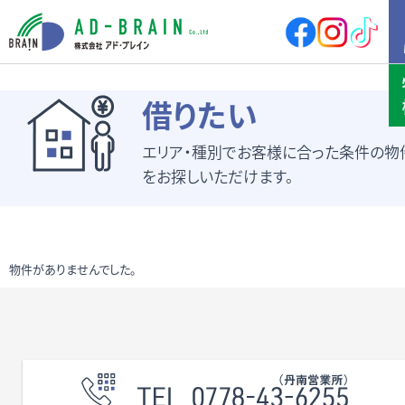
HOME
借りたい
エリア・種別でお客様に合った条件の物
買いたい
売地
新築戸建
をお探しいただけます。
中古戸建
店舗
店舗付住宅
マンション
アパート
その他
物件がありませんでした。
借りたい
店舗・事務所
倉庫
土地
その他
売りたい
サポート内容
売却の流れ