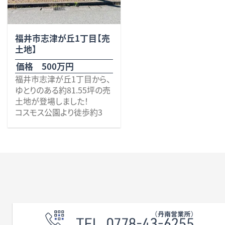
無料査定・売却・買取
福井市志津が丘1丁目【売
お役立ち
資産活用・売却の豆知識
土地】
情報
価格 500万円
福井市志津が丘1丁目から、
会社案内
ゆとりのある約81.55坪の売
特長・サービス
スタッフ紹介
土地が登場しました！
アクセス
会社概要
コスモス公園より徒歩約3
分。
自然豊かで落ち着いた住環
境が魅力です。 周辺は閑静
な住宅街となっており、子育
土地面積は269.58㎡（約
て世帯のマイホーム用地と
81.55坪）。広々とした敷地の
メールでお問合せ
無料査定
アド・ブレインの
してもおすすめです。
ため、駐車スペースを複数台
確保したり、お庭や家庭菜
園、ドッグランなど、ご家族の
また、二方道路に面している
プライバシーポリシー
理想の暮らしを形にしやす
ため開放感があり、日当たり
い広さです。
や風通しも良好。上下水道