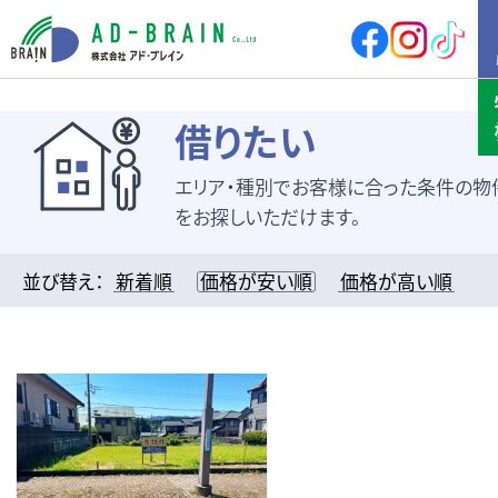
HOME
借りたい
エリア・種別でお客様に合った条件の物
買いたい
売地
新築戸建
をお探しいただけます。
中古戸建
店舗
店舗付住宅
マンション
並び替え：
新着順
価格が安い順
価格が高い順
アパート
その他
借りたい
店舗・事務所
倉庫
土地
その他
売りたい
サポート内容
売却の流れ