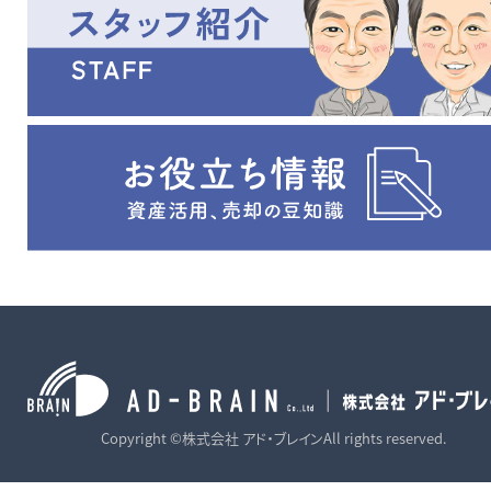
LPG
※上下水道引込済み
※地勢：高低差有り
Copyright ©株式会社 アド・ブレインAll rights reserved.