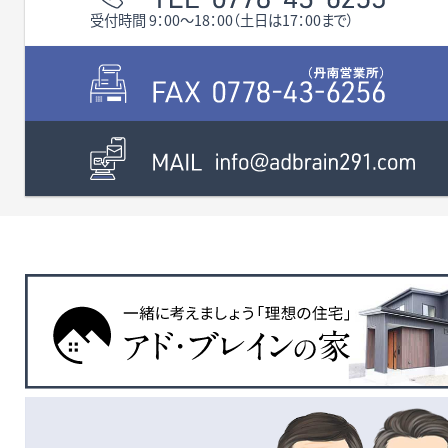
引込み済みなのも嬉しいポ
受付時間 9：00〜18：00（土日は17：00まで）
イントです。
徒歩圏内には、ファミリーマ
ート清水志津が丘店（徒歩6
分）やコメリ清水店（徒歩8
分）、清水西小学校（徒歩8
分）があり、日々の生活にも
そのほか、
便利な立地。
「PLANT-3」まで車で約7分、
さらに車で約3分の場所には
「パワーセンターワッセ」まで
「ふくい健康の森」があり、
車で約12分、「MEGAドン・キ
ウォーキングやアスレチック、
ホーテUNY福井店」まで車
プールなど、家族みんなで健
で約15分と、お買い物環境
自然の豊かさと利便性を兼
康的な時間を楽しめます。
も充実しています。
ね備えた志津が丘で、新しい
暮らしを始めてみませんか？
些細なことでも何でもお気
軽にお問い合わせください。
お待ちしております。 校
区 清水西小学校（約550
ｍ・徒歩8分）、清水中学校
（約3.4ｋｍ） ※ガス：集中