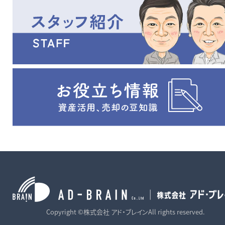
南部中学校（約1,400ｍ）
※上下水道引込あり
※セットバックあり 記載の
面積は概算です。
Copyright ©株式会社 アド・ブレインAll rights reserved.