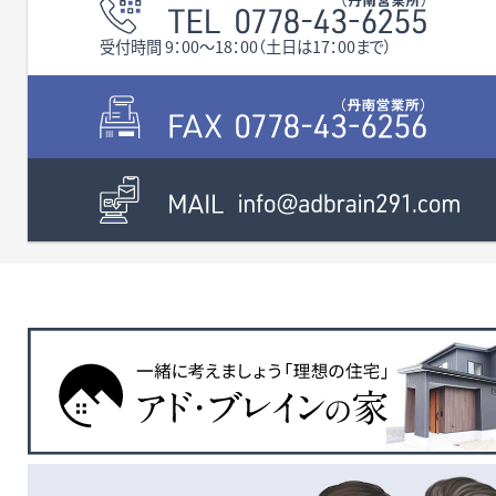
施設が充実。
校約1,400m、勝山高校約
（徒歩6分）や南部中学校
さらに「サンプラザ勝山」へ
1,200mと通学環境も良好。
歩11分）も近く、勝山高
受付時間 9：00〜18：00（土日は17：00まで）
も徒歩8分です♪
国道157号線へ車で約2分と
も徒歩で20分の距離な
その他、公園や銀行、飲食
交通アクセスにも恵まれて
自転車でラクラク通学が
店、医療機関も身近に揃って
います。
能です♪ その他、131号
います。
さらに、福井県を代表する観
禄千や17号線勝山・丸岡
光スポットである恐竜博物
157号線恐竜街道にもア
館へ車で約10分、スキージ
セスは大変良好です♪ 
ャム勝山へ車で約20分と、レ
県を代表する恐竜博物館
ジャーを身近に楽しめる魅
も車で10分です。 是非、
力的な住環境です。 利便性
がでしょうか？ その他、些
と豊かな自然環境を兼ね備
なことでも何でもお気軽
えたこの場所は、子育て世帯
お問い合わせください。 
はもちろん、移住をご検討の
ちしております。 校区 
方など、幅広い世代の方にお
器南小学校、南部中学
すすめです。 是非いかがで
※現況渡し。農地転用5
しょうか。些細なことでも何
可必要、上下水道引込買
でもお気軽にお問い合わせ
負担。
ください。 校区 成器南小
学校（約750ｍ・徒歩11分）、