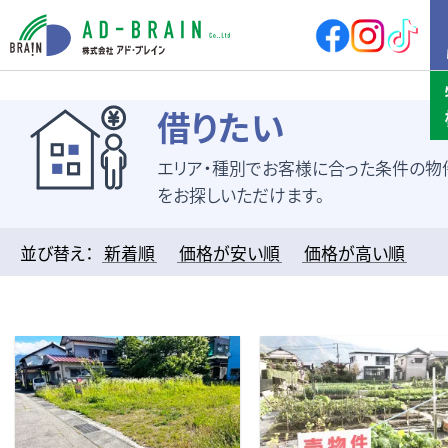
HOME
借りたい
エリア・種別でお客様に合った条件の物
買いたい
売地
新築戸建
をお探しいただけます。
中古戸建
店舗
店舗付住宅
マンション
並び替え：
新着順
価格が安い順
価格が高い順
アパート
その他
借りたい
店舗・事務所
倉庫
土地
その他
売りたい
サポート内容
売却の流れ