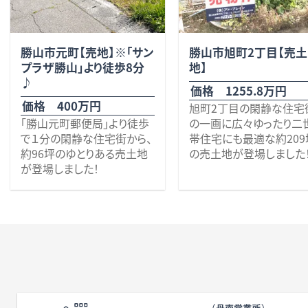
無料査定・売却・買取
勝山市元町【売地】※｢サン
勝山市旭町2丁目【売土
お役立ち
資産活用・売却の豆知識
プラザ勝山｣より徒歩8分
地】
情報
♪
価格 1255.8万円
価格 400万円
旭町2丁目の閑静な住宅
会社案内
「勝山元町郵便局」より徒歩
の一画に広々ゆったり二
特長・サービス
スタッフ紹介
で１分の閑静な住宅街から、
帯住宅にも最適な約209
アクセス
会社概要
約96坪のゆとりある売土地
の売土地が登場しました！
が登場しました！
近郊には、ローソン勝山
間口は約21mと理想のマイ
店（徒歩4分）、クスリのア
ホームづくりを実現しやすい
キ勝山店（徒歩8分）、バ
環境で、平屋や広い駐車スペ
勝山店（徒歩10分）、勝
ース、お子さまがのびのび遊
温水プール（徒歩11分）、
メールでお問合せ
無料査定
アド・ブレインの
べるお庭、家庭菜園、ドッグ
徒歩圏内には、保育園（徒歩
前大仏（徒歩13分）、勝山
ラン付きなど…住まいの夢
2～4分）、ローソン（徒歩3
ンプラザ店（車で3分）、ハ
が広がります。
分）、クスリのアオキ（徒歩4
ー新鮮館勝山（車で3分）
プライバシーポリシー
分）、バロー（徒歩6分）など、
生活利便の良い好立地で
毎日の暮らしに欠かせない
また、小学校約750m、中学
また校区の成器南小学