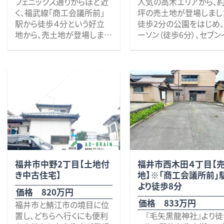
フェニックス通りからほど近
人気の高木エリアから、約
分）があり、日々の生活にも
そのほか、
ムーズで、交通利便性を
く、福武線「商工会議所前」
坪の売土地が登場しまし
便利な立地。
「PLANT-3」まで車で約7分、
視される方にもご満足い
駅から徒歩４分という好立
徒歩2分の公園をはじめ
さらに車で約3分の場所には
「パワーセンターワッセ」まで
だける条件が揃っていま
地から、売土地が登場しまし
ーソン（徒歩6分）、セブン
「ふくい健康の森」があり、
車で約12分、「MEGAドン・キ
現在は住宅が建ってい
た！ 近郊には、ローソン（徒
レブン（徒歩8分）、ドラッ
ウォーキングやアスレチック、
ホーテUNY福井店」まで車
が、解体して更地にてお
歩４分）、北陸銀行木田支店
トア（徒歩10分）、飲食店
プールなど、家族みんなで健
で約15分と、お買い物環境
自然の豊かさと利便性を兼
し予定です。
（徒歩４分）、福井商工会議
ど、生活に便利な施設が
さらに「フェニックス通り」
康的な時間を楽しめます。
も充実しています。
ね備えた志津が丘で、新しい
なお、現状有姿でのお引
所（徒歩５分）、オレボステー
歩圏内に充実。毎日のち
田灯明寺線」まで車で約
暮らしを始めてみませんか？
も可能で、その場合は価
ション（徒歩５分）、福井銀行
としたお買い物にも困り
と、福井市内各方面への
些細なことでも何でもお気
ご相談に応じます。 生活
（徒歩６分）等が揃う便利な
ん。
セスもスムーズ。
軽にお問い合わせください。
交通の利便性が高い立
環境です（＾＾♪ こちらの物件
少し車を走らせれば、業
お待ちしております。 校
ありながら、落ち着いた
には、敷地内に比較的新し
ーパーや人気のベーカリ
区 清水西小学校（約550
境が魅力の一区画。
い２台分のガレージがあり、
スターバックスコーヒー
ｍ・徒歩8分）、清水中学校
ぜひ一度、現地にて周辺
上下水道も引き込まれたコ
が揃い、暮らしの楽しみ
（約3.4ｋｍ） ※ガス：集中
境もあわせてご確認くだ
ンパクトな３０．１１坪のスペ
っと広がる住環境。「エル
LPG
い！
福井市中野2丁目【土地付
福井市西木田４丁目【
ースで、軽作業場や駐車場
へも車で約8分と、利便性
本物件は、解体更地渡し
※上下水道引込済み
校区 清明小学校（約1,8
き中古住宅】
地】※「商工会議所前」
などに適しています。 銀行や
快適さを兼ね備えていま
定ですが、現況渡しの場
※地勢：高低差有り
ｍ）・足羽中学校 ※前
より徒歩8分
商工会議所が近く、金融手
は価格を相談いたします
価格 820万円
道路と敷地の間に用水（
続きやビジネス支援に便利
（建物備考：木造２階 ６
価格 833万円
福井市と鯖江市の境目に位
２．０ｍ）あり。
な立地です！ 福井の経済の
Ｋ 築年：昭和４３年）
間口は約8.4ｍを確保し
置し、どちらへ行くにも便利
『毛矢黒龍神社』より徒歩
※解体更地渡し。（現状
中心地、福井駅周辺でお探
おり、住宅プランの自由