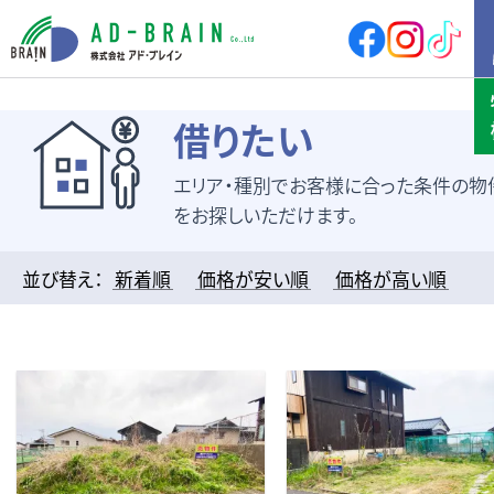
HOME
借りたい
エリア・種別でお客様に合った条件の物
買いたい
売地
新築戸建
をお探しいただけます。
中古戸建
店舗
店舗付住宅
マンション
並び替え：
新着順
価格が安い順
価格が高い順
アパート
その他
借りたい
店舗・事務所
倉庫
土地
その他
売りたい
サポート内容
売却の流れ