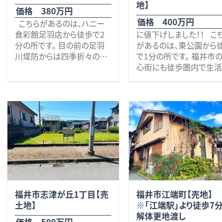
※上水道引き込みなし
※上水道引き込みなし
地】
い。 お待ちしております
価格 380万円
※自然公園法（越前加賀海
※自然公園法（越前加賀
価格 400万円
こちらがあるのは、ハニー
岸国定公園区域内の第2種
岸国定公園区域内の第2
食彩館足羽店から徒歩で2
に値下げしました！！ こ
特別地域に該当します）の許
特別地域に該当します）
分の所です。 目の前の足羽
があるのは、東公園から
可必要。
可必要。
川堤防からは四季折々の景
で1分の所です。 福井市
色を楽しむことができます。
心街にも徒歩圏内で生活
特に桜の時期は桜並木を大
利便性はもちろんのこと
勢の人で賑わいますが、正に
井駅に徒歩8分と朝の通
ここは間違いない特等席で
や通学の利便性にも優れ
す♪ 近郊には有楽町公園
好立地♪ AOSSA（徒歩6
（徒歩4分）、佐藤整形外科
分）、ハピリン（徒歩8分）
（徒歩1分）の他、足羽小学校
武福井（徒歩10分）、福
（徒歩8分）、福井駅には車で
庁（徒歩14分）です。 また
7分です。 また、公園通りや
田橋通りが直ぐそばで、
花月橋通り、明里橋通りにも
橋通りを真っ直ぐ一直線
近く、交通のアクセスも大変
号線へと交通のアクセス
良好です♪ 是非いかがで
大変良好です。 校区の旭
福井市志津が丘1丁目【売
福井市江端町【売地】
しょうか？ その他、些細なこ
学校へは11分、900ｍと
土地】
※「江端駅」より徒歩7
とでも何でもお気軽にお問
供に負担の掛からない距
解体更地渡し
い合わせください。 お待ちし
で一安心♪ こちらの物
価格 500万円