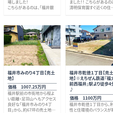
場しました！
ました！！ こちらがあるの
も受け付けておりますので、
次第で、十分に快適な住
こちらがあるのは、「福井銀
清明保育園すぐ近くの住
お気軽にお問い合わせくだ
いを実現できる大きさで
行 松本支店」から徒歩で2
街の一画です。 本物件の魅
さい。 その他、些細なことで
是非いかがでしょうか？ 
分の閑静な住宅街の一画で
力は、なんといっても「シ
も何でもお気軽にお問い合
他些細な事でも何でもお
す。
ピングシティ・ベル」まで
わせください。 お待ちしてお
軽にお問い合わせくださ
周辺には、上記のほか、ファ
10分、さらに福井鉄道福
ります。 校区 麻生津小学
お待ちしております。 校
ミリーマート、宝永郵便局、
線 江端駅まで徒歩8分
校、足羽中学校
区 豊小学校（約1,100ｍ
藤田記念病院、スギ薬局、ワ
いう便利な立地と広さ♪ ま
明倫中学校（約1,500ｍ）
イプラザグルメ館など、日常
た、清明小学校へも徒歩1
井鉄道福武線「商工会議
生活に欠かせない施設が徒
また、「養浩館庭園」・「郷土
分、フェニックス通りへは
前」駅より徒歩8分 ※敷
歩圏内に揃っています。
歴史博物館」へも徒歩4分
で１分と通勤・通学時の
内に、下水道あり。
で、周辺の散策が楽しめる贅
セスも大変良好
間口
※上水道は、敷地内に引
沢なロケーションも魅力の
13.8ｍあり、ゆとりの広
あるが、使用可能か確認
福井市みのり４丁目【売土
福井市乾徳１丁目【売
ひとつです。
交通アクセスも良好で、
立地的魅力のある物件で
必要。
地】
地】※えちぜん鉄道『福
「松本通り」まで約1分、「フェ
近郊でお探しの方、是非
※セットバック必要。
前西福井』駅より徒歩4
ニックス通り」「さくら通り」へ
がでしょうか？ 些細なこ
価格 1007.25万円
※現在駐車場として使用
♪
もそれぞれ約2分と、市内各
も何でも、お気軽にお問
福井駅前の市街地から程よ
れております。
方面への移動もスムーズ。
さらに、
わせください！
価格 1100万円
い距離・足羽山へもアクセス
・福井鉄道「仁愛女子高校
校区 清明小学校・足羽
良好な「福井市みのり４丁
福井市乾徳１丁目から、
駅」まで徒歩8分
学校 ※解体更地での
目」から、約67坪の売土地が
性と住環境のバランスが
・ハピラインふくい「福井駅」
しとなります。 ※上水道