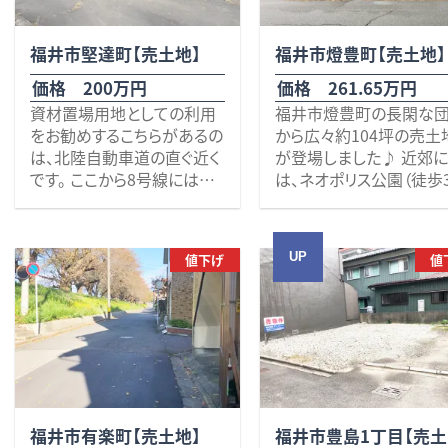
れる「志野製塩所」（徒歩8
れる「志野製塩所」（徒歩
分）等があります。 また、国
分）等があります。 また
福井市堅達町【売土地】
福井市燈豊町【売土地】
道305号線まで約250ｍとす
道305号線まで約250ｍ
ぐ近く、交通アクセスも良好
ぐ近く、交通アクセスも良
価格 200万円
価格 261.65万円
です。
です。
資材置場用地としての利用
福井市燈豊町の長閑な
海沿いをゆったりお散歩でき
海沿いをゆったりお散歩
をお勧めするこちらがあるの
から広々約104坪の売土
ますし、「鮎川海水浴場」へも
ますし、「鮎川海水浴場」
は、北陸自動車道の直ぐ近く
が登場しました♪ 近郊
車を走らせれば3分で到着
車を走らせれば3分で到
です。 ここから8号線には車
は、ネオポリス公園（徒歩
♪
♪
で7分、福井北ICにも車で5
分）や九頭竜ワークショッ
海好きな方にはたまらない
海好きな方にはたまらな
分とアクセスは良好です♪
七瀬の郷（徒歩15分）が
場所です。 海岸近くでお手
場所です。 海岸近くでお
福井エリアで資材置場をお
ます。 また近くには、3号
頃な土地をお探しの方、是
頃な土地をお探しの方、
UP
値下げ
値
探しの方、是非いかがでしょ
井・大森・河野線が通り、
非いかがでしょうか。 その
非いかがでしょうか。 その
うか？ その他、些細なことで
で5分も走れば416号線、
他、些細なことでも何でもお
他、些細なことでも何で
も何でもお気軽にお問い合
ニー新鮮館大安寺店近く
気軽にお問い合わせくださ
気軽にお問い合わせくだ
わせください。 お待ちしてお
出ます。 土地面積約104
い。
い。
ります。 ※現況有姿での引き
坪単価25,000円とお手
お待ちしております。 ※現
お待ちしております。 ※
渡しとなります。
格です。 近郊でお探しの
況有姿での引き渡しとなり
況有姿での引き渡しとな
是非いかがでしょうか？ 
ます。
ます。
他、些細なことでも何で
※下水引込あり（要調査）
福井市有楽町【売土地】
※下水引込あり（要調査
福井市豊島1丁目【売土
気軽にお問い合わせくだ