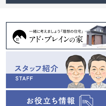
す。 ※敷地内に換地（水
◎上下水道引込あり
路）あり、土場・資材置場向
「広めの敷地でゆったり
き。
したい」「自宅の一画に小
なお店を開きたい」など、
族の暮らしにちょっとし
た“夢”もプラスできます
準工業地域のため、自宅
店舗・事務所やアトリエ
もＯＫ！
ネイルサロン、カフェ、教
ど、暮らしに仕事をプラス
たスタイルも叶います。 
非いかがでしょうか？
些細な事でもなんでも、
はお気軽にお問合せくだ
い！ お待ちしております
校区 豊小学校（約550
徒歩8分）、明倫中学校（
950ｍ・徒歩13分） ※
cmセットバック必要。