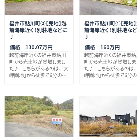
無料査定・売却・買取
福井市鮎川町②【売地】越
福井市鮎川町①【売地】
お役立ち
資産活用・売却の豆知識
前海岸近く！別荘地などに
前海岸近く！別荘地な
情報
♪
♪
価格 130.07万円
価格 160万円
会社案内
越前海岸近くの福井市鮎川
越前海岸近くの福井市鮎
特長・サービス
スタッフ紹介
町から売土地が登場しまし
町から売土地が登場しま
アクセス
会社概要
た♪ こちらがあるのは、「大
た♪ こちらがあるのは、
岬園地」から徒歩で6分の場
岬園地」から徒歩で6分
所で、近隣には多数の別荘
所で、近隣には多数の別
が点在！
が点在！
越前海岸すぐ側で、心地良い
越前海岸すぐ側で、心地
波の音が聞こえてきそうな
波の音が聞こえてきそう
メールでお問合せ
無料査定
アド・ブレインの
場所です♪ その他近隣に
場所です♪ その他近隣
は、ガラス工房
は、ガラス工房
「WATARIGLASS studio」
「WATARIGLASS studio
プライバシーポリシー
（徒歩6分）、鮎川駐在所（徒
（徒歩6分）、鮎川駐在所（
歩５分）、『百笑の塩』で知ら
歩５分）、『百笑の塩』で知