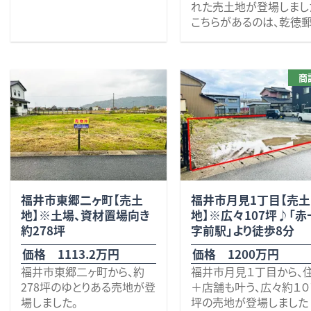
登場しました♪ 大変利便
れた売土地が登場しまし
まで徒歩14分
通勤・通学はもちろん、電車
済み
性の良い立地で、徒歩圏内
こちらがあるのは、乾徳
を利用される方にも便利な
だけでも、セブンイレブン（3
局から徒歩２分の閑静な
立地です。
分）、ハニー新鮮館（4分）、ク
宅街の一画です。 近隣に
スリのアオキ（6分）、公園（3
は、 ・西公園、ローソン、
敷地面積は32.68坪。
商
分）、郵便局（5分）、コインラ
らーめん、ハイパーフィッ
コンパクトながらも無駄のな
ンドリー（6分）、飲食店 etc
４（徒歩３分）
いプランニングが可能。
… 生活に便利な施設が豊
・ポワール花月店、乾公園
富に揃います。 車を走らせれ
（徒歩４分）
利便性は欲しいけれど、落ち
ば、福井赤十字病院まで３分
・ハニー食彩館西福井店
着いた住環境も譲れない方
と安心な距離ですし、福井駅
歩５分）
に是非オススメしたい一画
へは約9分で到着しますよ♪
・福井大学、認定こども園
です！ 是非、いかがでしょう
幹線道路へのアクセスも良
常葉幼稚園（徒歩６分）
か？ その他、些細なことでも
福井市東郷二ヶ町【売土
福井市月見1丁目【売土
好で、公園通りへは車で1
・福井商業高校、西部保
何でもお気軽にお問い合わ
地】※土場、資材置場向き
地】※広々107坪♪「赤
分・フェニックス通りまで車
（徒歩７分） 等など、車なし
せください。 お待ちしており
約278坪
字前駅」より徒歩8分
で3分で出られます。 土地面
の生活も可能な程、商業
ます。 校区 宝永小学校
積は、「約67坪」と街中であ
設や教育施設が豊富に
価格 1113.2万円
価格 1200万円
（徒歩7分・約450ｍ） ※敷
りながら、ゆったりと過ごせ
しています！ また、「松本通
福井市東郷二ヶ町から、約
福井市月見１丁目から、
地内に上下水道設備あり。
る十分な広さです！ 近郊で
り」・「花月橋通り」・「芦
278坪のゆとりある売地が登
＋店舗も叶う、広々約１０
※福井市郷土歴史博物館近
お探しの方、是非いかがでし
道」に近く、
場しました。
坪の売地が登場しました
く。