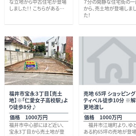
な立地から中古住宅が登場
７分の閑静な住宅街の一
にての引渡しも可能。そ
しの方、是非いかがでしょう
期待できます。
しました！！ こちらがあるの
から、売土地が登場しま
合、価格の相談に応じま
か？ その他些細な事でも何
は、杉の木台公園から徒歩
た！
す）
でもお気軽にお問い合わせ
人気エリアでありながら
で5分の閑静な住宅街の一
周辺には、不動公園（徒歩
ください。
格は800万円。
画です。 徒歩圏内にスーパ
分）をはじめ、ローソン（
お待ちしております。 校
「便利な場所に、無理の
ーやコンビニは見当たりま
7分）、福井銀行（徒歩7分
区 木田小学校（約900
サイズの土地を探してい
せんが、それでも福井方面に
福井商工会議所（徒歩7分
ｍ）、明倫中学校（約850ｍ）
車を4分も走らせればハニー
飲食店等、商業施設が豊
また、福井鉄道「商工会
福井鉄道福武線「商工会議
そんな方にぜひご検討い
麻生津店があります。また鯖
に点在します。
前」駅まで徒歩8分、フェ
所前」駅より徒歩4分 ※敷
だきたい一画です。 些
江方面に車を4分も走らせ
クス通りへも車で約2分と
地内に２台分のガレージ及
ことでも何でもお気軽に
ればニトリ鯖江鳥羽店やア
通勤・通学に便利♪
び上下水道引込み有り。
問い合わせください。 お
ルビスさばえ鳥羽店（車で6
しております。 校区 明
分）があり便利なところで
JR「福井駅」へも車で約
小学校1km、灯明寺中学
す。 近くには32号線清水・美
とアクセス良好です！ 落
1.5km ※解体更地渡し、
福井市宝永３丁目【売土
売地 65坪 ショッピン
山線や229号フェニックス通
着いた住環境でありなが
水道引込20ｍｍ有り
地】※｢仁愛女子高校駅｣よ
ティベル徒歩10分 ※
りにアクセス良好です♪ そ
市街地へのアクセスも良
り徒歩8分♪
更地渡し
してこちらの土地付き中古
で、暮らしやすい立地です
住宅は1980年に新築された
土地面積は、約49坪とや
価格 1000万円
価格 1000万円
5DKの建物です。 ※現在居
コンパクトに感じるかも
福井市中心部にほど近い、
福井市江端町より、ゆとり
住中の為、写真の多くを掲載
ませんが、
宝永3丁目から売土地が登
ある約65坪の売地が登
出来ませんが、内観のご予約
間取りや収納等アイディ