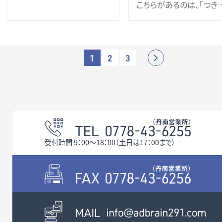
ょうか？ その他、些細なこと
えちぜん鉄道『福大前西
こちらがあるのは、「つき
でも何でもお気軽にお問い
井』駅へも徒歩４分♪
こちらがあるのは 、JR越美
旅館」から徒歩で３分の
合わせください。 お待ちして
と、通勤・通学に便利な
北線「越前東郷駅」から徒歩
な住宅街の一画です。 【周
おります。 校区 豊小学校
です。
4分の場所です。
辺環境】
(約750ｍ 徒歩10分) 明倫
土地面積は、約４６．２０坪
◎豊小学校（徒歩８分）・
中学校(約1,600ｍ) ※下水
間口約８ｍ。 上下水道・
1
2
3
敷地内には換地（水路）があ
倫中学校（徒歩１３分）
道引込みあり。上水道引込
ガス引込み済みの更地（
り、
県道180号線へ車で1分、国
◎公園（徒歩２分）、福井
資材置き場や土場として
みや道路側溝蓋等の設置が
地）です。 暮らしやすく、将来
道158号線へ車で4分、
です。
十字病院（徒歩８分）、福
の利用に最適
必要になります。 （負担金・
の資産価値にも期待でき
さらに国道8号線や福井ICへ
花堂郵便局（徒歩８分）
施工費は買主様負担になり
立地。 ぜひお気軽にお
も約8分と、福井市内外への
◎福井鉄道「赤十字前駅
ます。）
合わせください。
アクセスも良好。
（徒歩８分）
お待ちしております。 
福井エリアで資材置場をご
◎フェニックス通りへ車で
区 日新小学校、藤島中
検討中の方に、特におすすめ
分（約２１０ｍ）
校 えちぜん鉄道三国
受付時間 9：00〜18：00（土日は17：00まで）
の土地です。
家族みんなが暮らしやす
線『福大前西福井』駅ま
住環境です♪ 【物件
歩4分、約280ｍ 福井鉄
細】
『田原町』駅まで徒歩12分
その他、気になる点やご相談
◎敷地は約１０７坪、間口
約850m
など、どんなことでもお気軽
９．６６ｍと広々。
にお問い合わせください。
皆さまからのお問い合わせ
◎ファミリーでのびのび
を心よりお待ちしておりま
らせる広さ