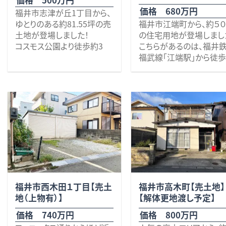
ております。 校区 足羽小
は、接道が法定外道路の
価格 680万円
福井市志津が丘1丁目から、
学校、光陽中学校 ※解体更
建築する際には建築審査
ゆとりのある約81.55坪の売
福井市江端町から、約５
地渡し、上下水道敷地内に
の建築基準法第43条2項
土地が登場しました！
の住宅用地が登場しまし
有り。
号に基づく建築審査会の
コスモス公園より徒歩約3
こちらがあるのは、福井
意が必要になります。 そ
分。
福武線「江端駅」から徒
もこれだけの条件で500
自然豊かで落ち着いた住環
７分の閑静な住宅街の一
円は見逃せません！！是非
境が魅力です。 周辺は閑静
です。 周辺には、小児科クリ
いかがでしょうか？ その他
な住宅街となっており、子育
土地面積は269.58㎡（約
ニック（徒歩４分）、若宮
些細なことでも何でもお
て世帯のマイホーム用地と
81.55坪）。広々とした敷地の
（徒歩６分）、ファミリーマ
軽にお問い合わせくださ
してもおすすめです。
ため、駐車スペースを複数台
福井江端店（徒歩８分）の
お待ちしております。 校
確保したり、お庭や家庭菜
か、飲食店や歯科医院な
区 旭小学校、成和中
園、ドッグランなど、ご家族の
また、二方道路に面している
が揃います。
理想の暮らしを形にしやす
ため開放感があり、日当たり
何でも揃うショッピング
い広さです。
や風通しも良好。上下水道
ィ「ベル」へも約８００ｍ（
引込み済みなのも嬉しいポ
で２分）と、日々の暮らし
イントです。
利な立地です♪ また、「
福井市西木田１丁目【売土
福井市高木町【売土地】
徒歩圏内には、ファミリーマ
ニックス通り」まで車で１
地（上物有）】
【解体更地渡し予定】
ート清水志津が丘店（徒歩6
「国道８号線」へも車で２
分）やコメリ清水店（徒歩8
♪
価格 740万円
価格 800万円
分）、清水西小学校（徒歩8
通勤やお出かけの移動が